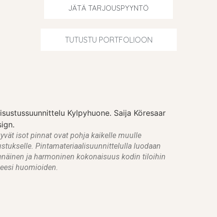
JÄTÄ TARJOUSPYYNTÖ
TUTUSTU PORTFOLIOON
yvät isot pinnat ovat pohja kaikelle muulle
ustukselle. Pintamateriaalisuunnittelulla luodaan
enäinen ja harmoninen kokonaisuus kodin tiloihin
veesi huomioiden.