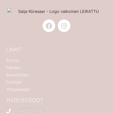
LINKIT
Etusivu
Palvelut
Suunnittelija
Portfolio
Yhteystiedot
YHTEYSTIEDOT
040 830 7618