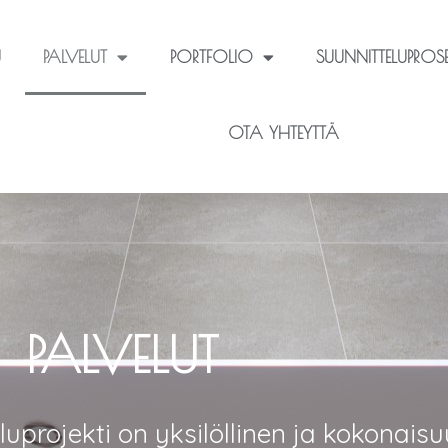
U
PALVELUT
PORTFOLIO
SUUNNITTELUPROSE
OTA YHTEYTTÄ
PALVELUT
uprojekti on yksilöllinen ja kokonais