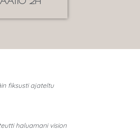
TAATIO 2H
n fiksusti ajateltu
teutti haluamani vision