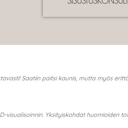
SISUSTUSKONSUL
avasti! Saatiin paitsi kaunis, mutta myös erittäi
3D-visualisoinnin. Yksityiskohdat huomioiden to