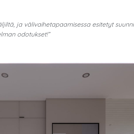
jiltä, ja välivaihetapaamisessa esitetyt suunn
elman odotukset!”