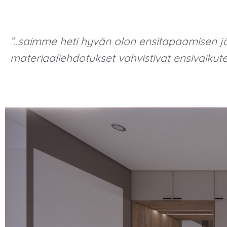
”..saimme heti hyvän olon ensitapaamisen jäl
materiaaliehdotukset vahvistivat ensivaikut