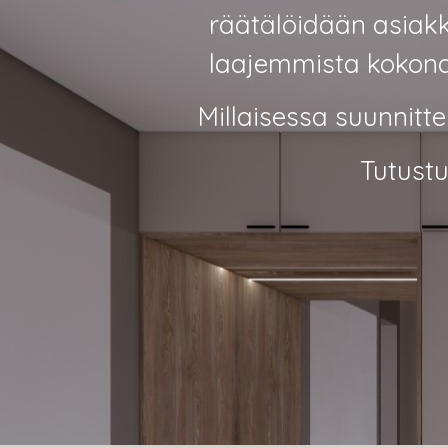
räätälöidään asiakk
laajemmista kokonai
Millaisessa suunnitte
Tutustu