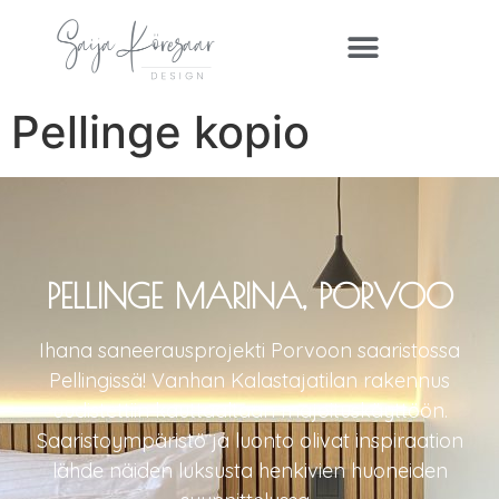
Pellinge kopio
PELLINGE MARINA, PORVOO
Ihana saneerausprojekti Porvoon saaristossa
Pellingissä! Vanhan Kalastajatilan rakennus
uudistettiin kauttaaltaan majoituskäyttöön.
Saaristoympäristö ja luonto olivat inspiraation
lähde näiden luksusta henkivien huoneiden