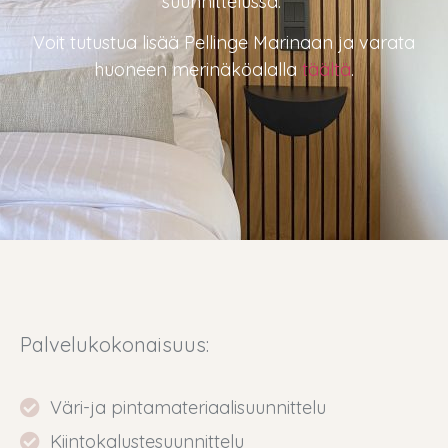
suunnittelussa.
Voit tutustua lisää Pellinge Marinaan ja varata
huoneen merinäköalalla
täältä
.
Palvelukokonaisuus:
Väri-ja pintamateriaalisuunnittelu
Kiintokalustesuunnittelu